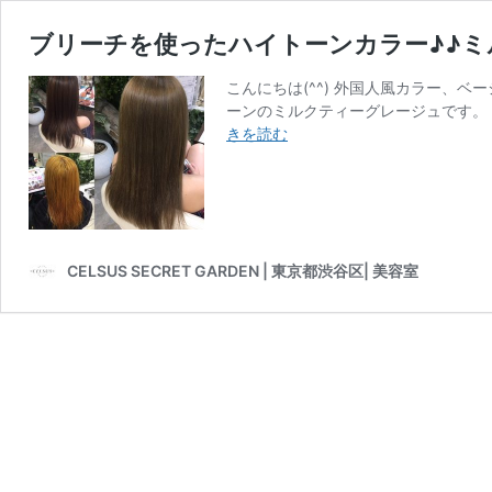
ブリーチを使ったハイトーンカラー♪♪
こんにちは(^^) 外国人風カラー、
ーンのミルクティーグレージュです。 
ブ
きを読む
リ
ー
チ
を
使
CELSUS SECRET GARDEN | 東京都渋谷区| 美容室
っ
た
ハ
イ
ト
ー
ン
カ
ラ
ー