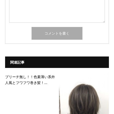
関連記事
ブリーチ無し！！色素薄い系外
人風とフワフワ巻き髪！...