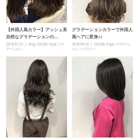
【外国人風カラー】アッシュ系
グラデーションカラーで外国人
自然なグラデーションの...
風ヘアに変身♪♪
2018.07.25
blog
,
COLOR
,
Yuya
,
グラ
2018.04.20
COLOR
,
Yuya
,
グラデーシ
デーション
ョン
,
ハイライト