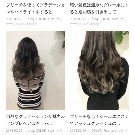
ブリーチを使ってグラデーショ
暗い髪色は濃厚なグレー系にす
ンやハイライトをすると...
ると透明感を引き出して...
2018.03.25
blog
,
COLOR
,
Yuya
,
グラ
2018.03.12
blog
,
COLOR
,
Yuya
,
グラ
デーション
,
ハイライト
デーション
,
ハイライト
自然なグラデーションが魅力♪♪
ブリーチなし！シールエクステ
ソンブレヘアはおしゃ...
でアッシュグレージュの...
2018.02.24
blog
,
COLOR
,
Yuya
,
グラ
2018.02.16
COLOR
,
Risa
,
エクステ
,
グ
デーション
,
ハイライト
ラデーション
,
ハイライト