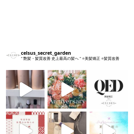
celsus_secret_garden
" 艶髪・髪質改善 史上最高の髪へ "
⭐️美髪矯正
⭐️髪質改善