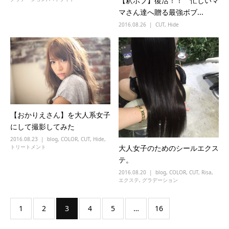
【釈ボブ】復活！！ 忙しいマ
マさん達へ贈る最強ボブ...
2016.08.26
CUT
,
Hide
【おかりえさん】を大人系女子
にして撮影してみた
2016.08.23
blog
,
COLOR
,
CUT
,
Hide
,
トリートメント
大人女子のためのシールエクス
テ。
2016.08.20
blog
,
COLOR
,
CUT
,
Risa
,
エクステ
,
グラデーション
1
2
3
4
5
…
16