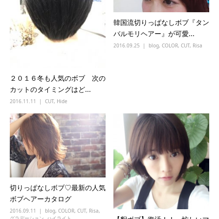
韓国流切りっぱなしボブ『タン
バルモリヘアー』が可愛...
2016.09.25
blog
,
COLOR
,
CUT
,
Risa
２０１６冬も人気のボブ 次の
カットのタイミングはど...
2016.11.11
CUT
,
Hide
切りっぱなしボブ♡最新の人気
ボブヘアーカタログ
2016.09.11
blog
,
COLOR
,
CUT
,
Risa
,
グラデーション
,
ハイライト