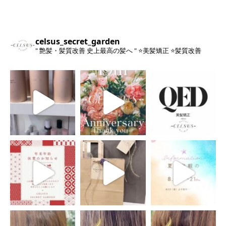
celsus_secret_garden
" 艶髪・髪質改善 史上最高の髪へ "
⭐️美髪矯正
⭐️髪質改善