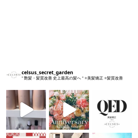
celsus_secret_garden
" 艶髪・髪質改善 史上最高の髪へ "
⭐️美髪矯正
⭐️髪質改善