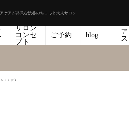
アケアが得意な渋谷のちょっと大人サロン
サロン
ド
ア
コンセ
ご予約
blog
ア
ス
プト
ａｉｉ☆3