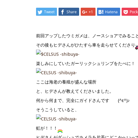
Tweet
Share
+1
Hatena
Pock
前回アップしたウミガメは、ノースショアでみることが
その後もヒデさんがひたすら車を走らせてくださり
楽しみにしていたガーリックシュリンプをたべに！
ここは海老の養殖が盛んな場所
と、ヒデさんが教えてくださいました。
何から何まで、完全にガイドさんです (^ε^)♪
そうこうしていると、
虹が！！！
ヒデさんがダッシュでカメラを片手にどこかへいっ