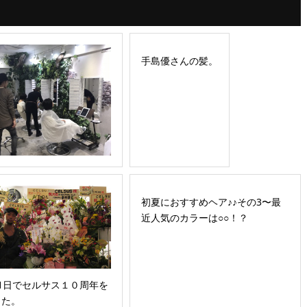
手島優さんの髪。
初夏におすすめヘア♪♪その3〜最
近人気のカラーは○○！？
1日でセルサス１０周年を
した。