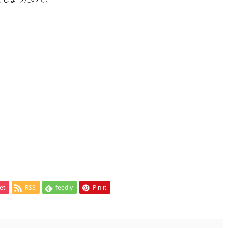
et
RSS
feedly
Pin it