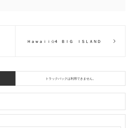
Ｈａｗａｉｉ☆4 ＢＩＧ ＩＳＬＡＮＤ
トラックバックは利用できません。