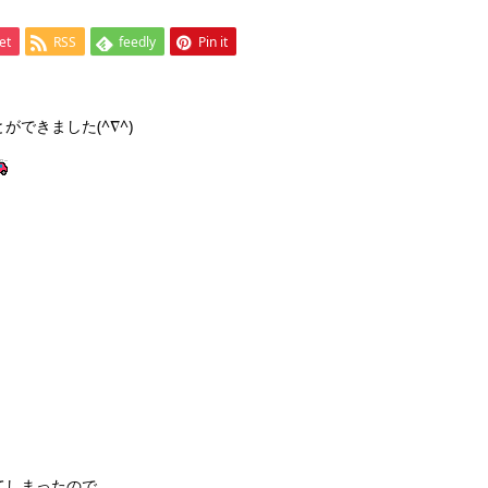
et
RSS
feedly
Pin it
できました(^∇^)
てしまったので、