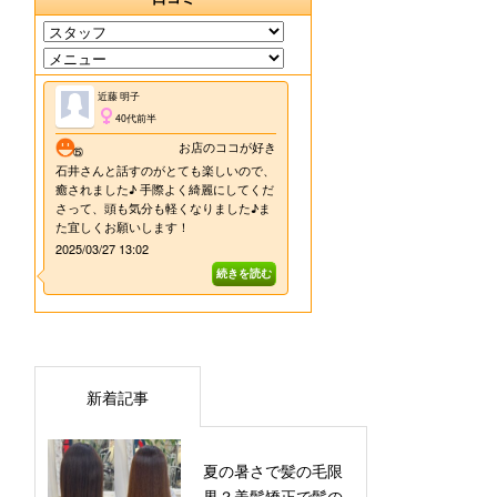
新着記事
夏の暑さで髪の毛限
界？美髪矯正で髪の