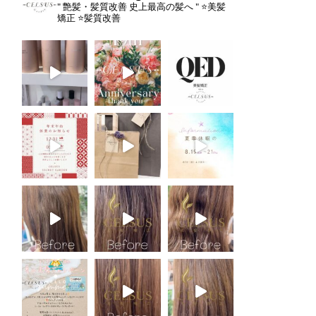
" 艶髪・髪質改善 史上最高の髪へ "
⭐️美髪
矯正
⭐️髪質改善