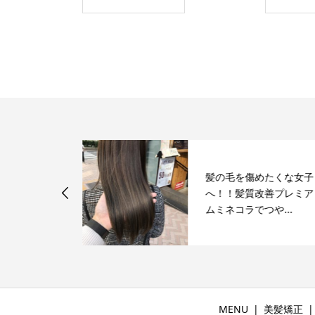
きな髪型グラ
髪の毛を傷めたくな女子
カラー！！そ
へ！！髪質改善プレミア
た...
ムミネコラでつや...
MENU
美髪矯正