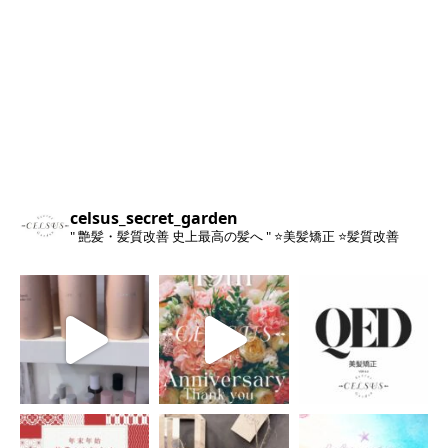
celsus_secret_garden
" 艶髪・髪質改善 史上最高の髪へ "
⭐️美髪矯正
⭐️髪質改善