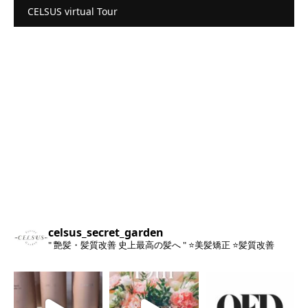
CELSUS virtual Tour
celsus_secret_garden
" 艶髪・髪質改善 史上最高の髪へ "
⭐️美髪矯正
⭐️髪質改善