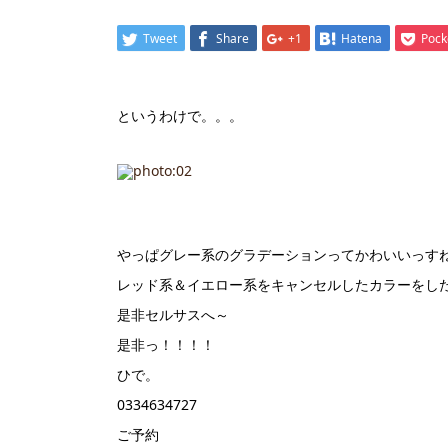
Tweet
Share
+1
Hatena
Pock
というわけで。。。
やっぱグレー系のグラデーションってかわいいっすね
レッド系＆イエロー系をキャンセルしたカラーをし
是非セルサスへ～
是非っ！！！！
ひで。
0334634727
ご予約