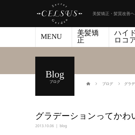
美髪矯正・髪質改善ヘ
美髪矯
ハイ
MENU
正
ロコ
Blog
ブログ
ブログ
グラデ
グラデーションってかわ
2013.10.06
blog