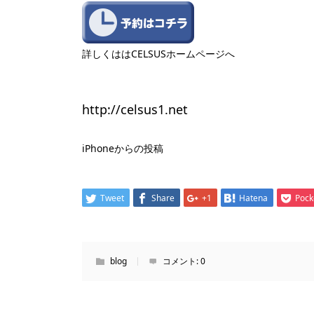
詳しくははCELSUSホームページへ
http://celsus1.net
iPhoneからの投稿
Tweet
Share
+1
Hatena
Pock
blog
コメント:
0