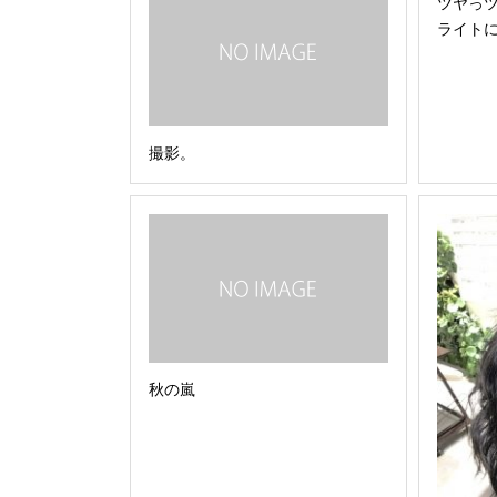
ツヤっ
ライト
撮影。
秋の嵐