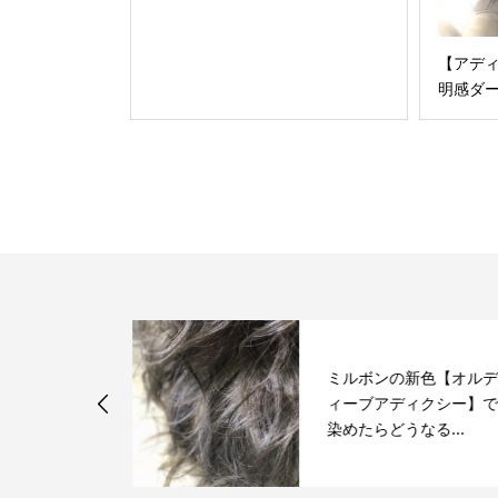
【アデ
明感ダ
んの髪型「釈
ミルボンの新色【オルデ
ダーがあまり
ィーブアディクシー】で
に...
染めたらどうなる...