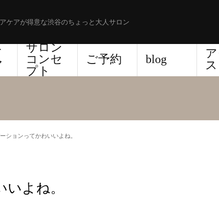
アケアが得意な渋谷のちょっと大人サロン
サロン
ド
ア
コンセ
ご予約
blog
ア
ス
プト
ーションってかわいいよね。
いいよね。