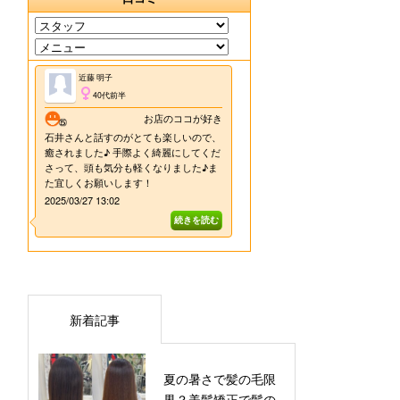
新着記事
夏の暑さで髪の毛限
界？美髪矯正で髪の