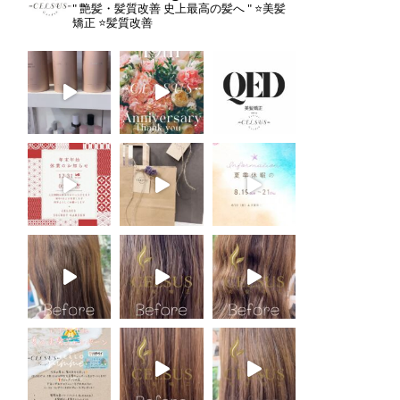
" 艶髪・髪質改善 史上最高の髪へ "
⭐️美髪
矯正
⭐️髪質改善