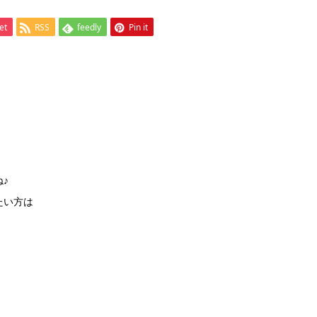
et
RSS
feedly
Pin it
♪
たい方は