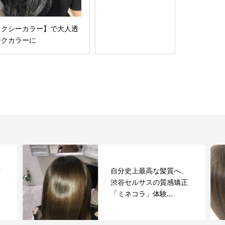
ィクシーカラー】で大人透
ークカラーに
自分史上最高な髪質へ、
渋谷セルサスの質感矯正
「ミネコラ」体験...