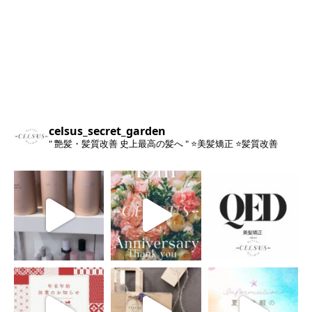
celsus_secret_garden
" 艶髪・髪質改善 史上最高の髪へ "
⭐️美髪矯正
⭐️髪質改善