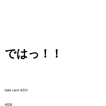
ではっ！！
take care AZS!!
HIDE