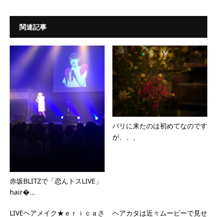
関連記事
バリに来たのは初めてなのです
が、、、
赤坂BLITZで「恋んトスLIVE」
hair�...
LIVEヘアメイク★ｅｒｉｃａさ
ヘアカタは近々ムービーで見せ