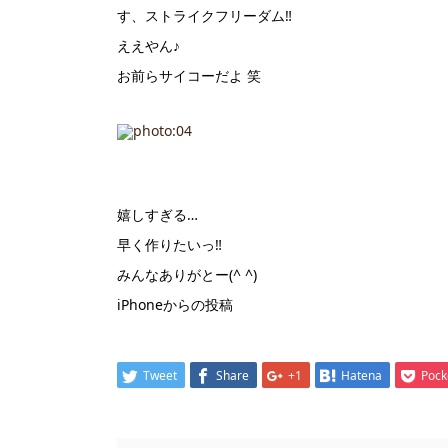
す、ストライクフリーダム‼
ええやん♪
お前らサイコーだよ 笑
嬉しすぎる…
早く作りたいっ‼︎
みんなありがとー(^ ^)
iPhoneからの投稿
Tweet
Share
+1
Hatena
Pock