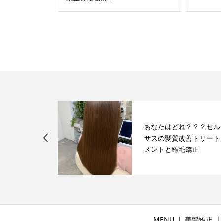
あなたはどれ？？？セル
さんの最新の
サスの髪質改善トリート
について
メントと縮毛矯正
MENU
美髪矯正