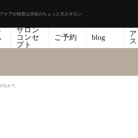
アケアが得意な渋谷のちょっと大人サロン
サロン
ド
ア
コンセ
ご予約
blog
ア
ス
プト
のなかで。