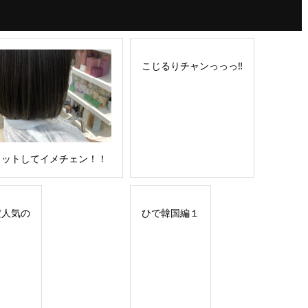
こじるりチャンっっっ‼︎
カットしてイメチェン！！
だ人気の
ひで韓国編１