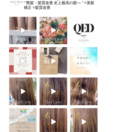
" 艶髪・髪質改善 史上最高の髪へ "
⭐️美髪
矯正
⭐️髪質改善