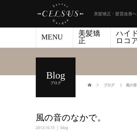
美髪矯正・髪質改善ヘ
美髪矯
ハイ
MENU
正
ロコ
Blog
ブログ
ブログ
風の音
風の音のなかで。
2013.10.15
blog