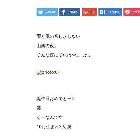
Tweet
Share
+1
Hatena
Pock
雨と風の音しかしない
山奥の夜。
そんな夜にそれはおこった。
誕生日おめでとー‼︎
笑
そーなんです
10月生まれ3人 笑