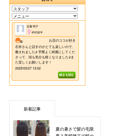
新着記事
夏の暑さで髪の毛限
界？美髪矯正で髪の