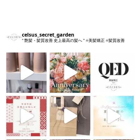
celsus_secret_garden
" 艶髪・髪質改善 史上最高の髪へ "
⭐️美髪矯正
⭐️髪質改善