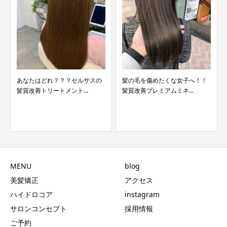
小島瑠璃子さんの最新のヘアカ
ラーについて
スの
髪の毛を傷めたくな女子へ！！
髪質改善プレミアムミネ...
MENU
blog
美髪矯正
アクセス
ハイドロコア
instagram
サロンコンセプト
採用情報
ご予約