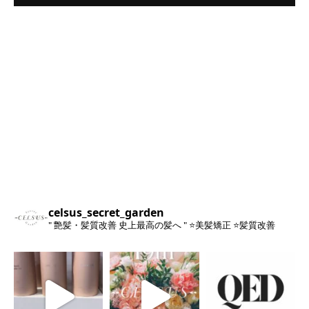
celsus_secret_garden
" 艶髪・髪質改善 史上最高の髪へ "
⭐️美髪矯正
⭐️髪質改善