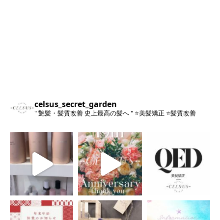
celsus_secret_garden
" 艶髪・髪質改善 史上最高の髪へ "
⭐️美髪矯正
⭐️髪質改善