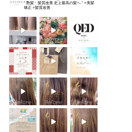
" 艶髪・髪質改善 史上最高の髪へ "
⭐️美髪
矯正
⭐️髪質改善