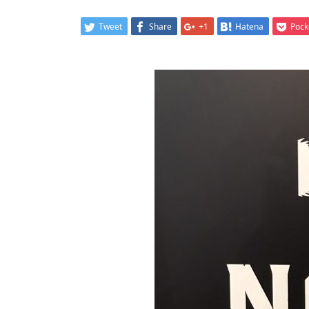
Tweet
Share
+1
Hatena
Pock