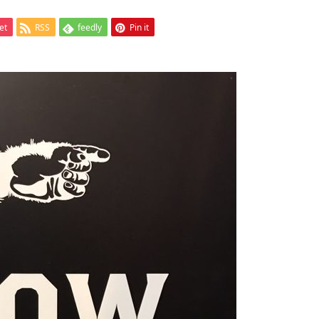
et
RSS
feedly
Pin it