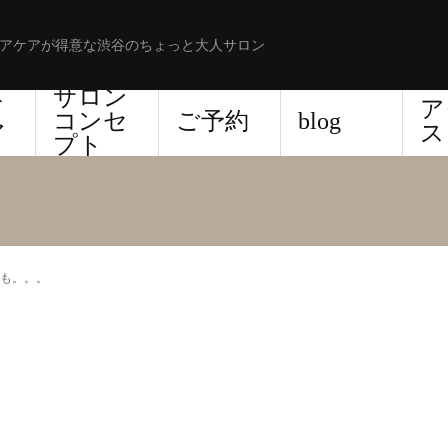
アケアが得意な渋谷のちょっと大人サロン
サロン
ド
ア
コンセ
ご予約
blog
ア
ス
プト
も。。。