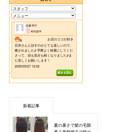
新着記事
夏の暑さで髪の毛限
界？美髪矯正で髪の