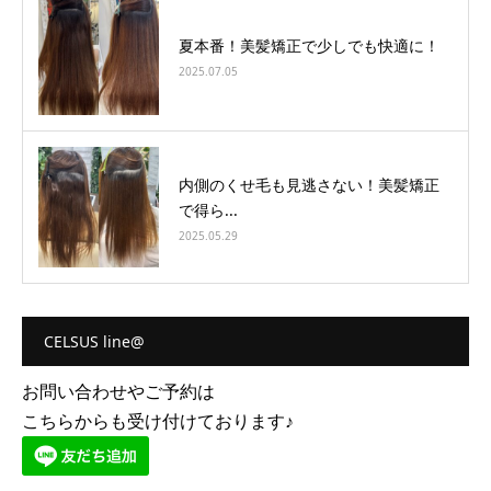
夏本番！美髪矯正で少しでも快適に！
2025.07.05
内側のくせ毛も見逃さない！美髪矯正
で得ら...
2025.05.29
CELSUS line@
お問い合わせやご予約は
こちらからも受け付けております♪
tel
WEB予約
line@