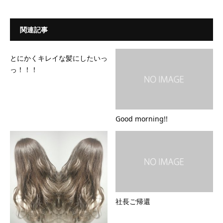
関連記事
とにかくキレイな髪にしたいっ
っ！！！
Good morning!!
社長ご帰還