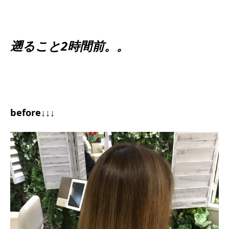
遡ること2時間前。。
before↓↓↓