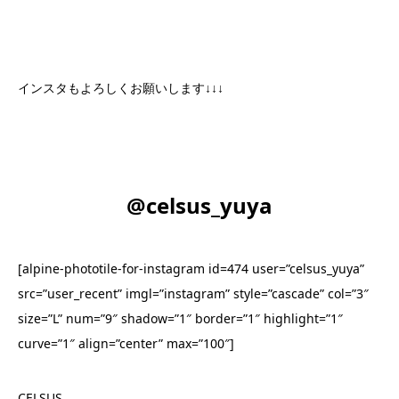
インスタもよろしくお願いします↓↓↓
@celsus_yuya
[alpine-phototile-for-instagram id=474 user=”celsus_yuya”
src=”user_recent” imgl=”instagram” style=”cascade” col=”3″
size=”L” num=”9″ shadow=”1″ border=”1″ highlight=”1″
curve=”1″ align=”center” max=”100″]
CELSUS