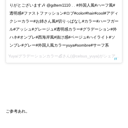
りがとございます🎶 @gdtem1110 . . #外国人風#ハーフ風#
透明感#ファストファッション#ロブ#color#hair#cool#アディ
クシーカラー#お姉さん風#切りっぱなし#カラー#ハーフガー
ル#アッシュ#グレージュ#透明感カラー#グラデーション#外
ハネ#オンブレ#西海岸風#抜け感#ベージュ#ハイライト#ソ
ンブレ#グレー#外国人風カラーyuya#sombre#サーフ系
Yuya/グラデーションカラー💇さん(@celsus_yuya)がシェアした投稿 –
ご参考あれ。