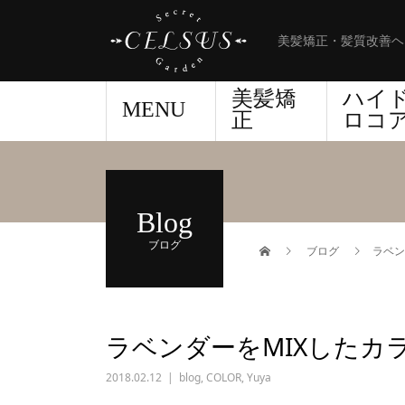
美髪矯正・髪質改善ヘ
美髪矯
ハイ
MENU
正
ロコ
Blog
ブログ
ブログ
ラベン
ラベンダーをMIXしたカ
2018.02.12
blog
,
COLOR
,
Yuya