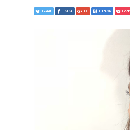
Tweet
Share
+1
Hatena
Pock