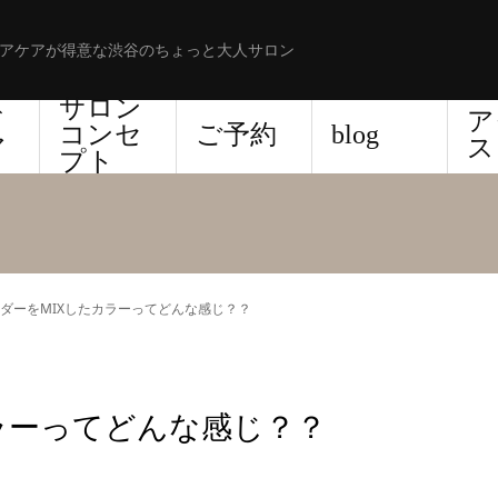
アケアが得意な渋谷のちょっと大人サロン
サロン
ド
ア
コンセ
ご予約
blog
ア
ス
プト
ダーをMIXしたカラーってどんな感じ？？
ラーってどんな感じ？？