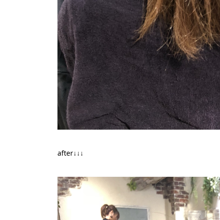
after↓↓↓