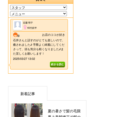
新着記事
夏の暑さで髪の毛限
界？美髪矯正で髪の