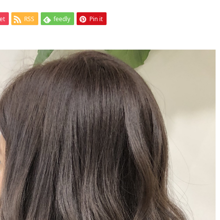
et
RSS
feedly
Pin it