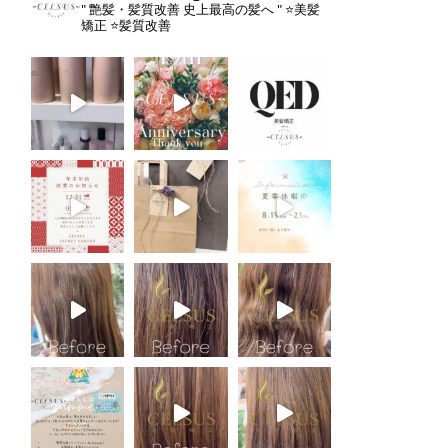
" 艶髪・髪質改善 史上最高の髪へ "
⭐️美髪
矯正
⭐️髪質改善