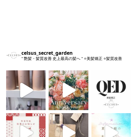
celsus_secret_garden
" 艶髪・髪質改善 史上最高の髪へ "
⭐️美髪矯正
⭐️髪質改善