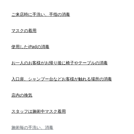
ご来店時に手洗い、手指
の
消毒
マスクの着用
使用した
iPad
の消毒
お一人のお客様が
お帰り
後に椅子やテーブルの消毒
入口扉、シャンプー台などお客様が触れる場所の消毒
店内の換気
スタッフ
は
施術中マスク着用
施術毎の手洗い、消毒