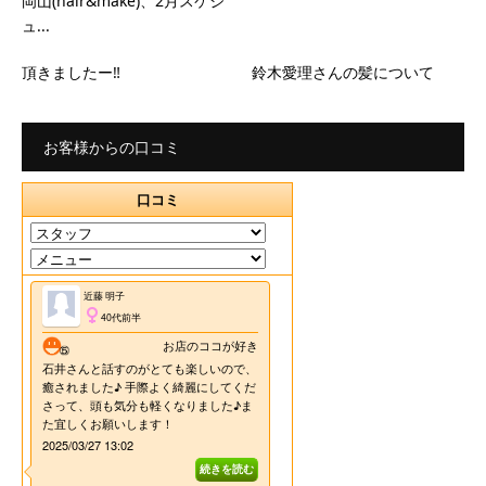
岡山(hair&make)、2月スケジ
ュ...
頂きましたー‼
鈴木愛理さんの髪について
お客様からの口コミ