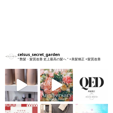
celsus_secret_garden
" 艶髪・髪質改善 史上最高の髪へ "
⭐️美髪矯正
⭐️髪質改善