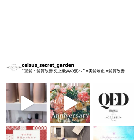
celsus_secret_garden
" 艶髪・髪質改善 史上最高の髪へ "
⭐️美髪矯正
⭐️髪質改善