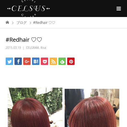
ブログ
#Redhair ♡♡
#Redhair ♡♡
2015.03.19
CELGRAM
,
Risa