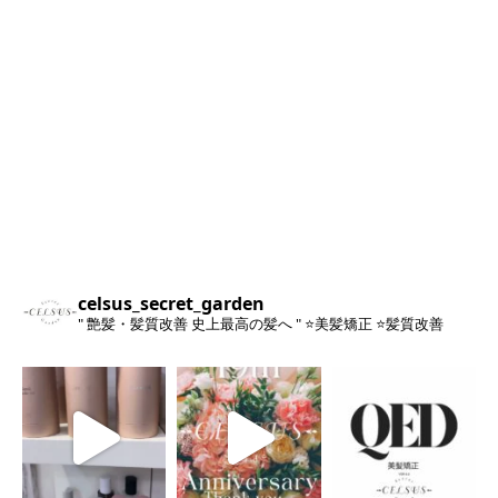
celsus_secret_garden
" 艶髪・髪質改善 史上最高の髪へ "
⭐️美髪矯正
⭐️髪質改善