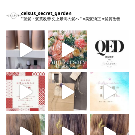
celsus_secret_garden
" 艶髪・髪質改善 史上最高の髪へ "
⭐️美髪矯正
⭐️髪質改善