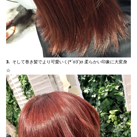
3.
そして巻き髪でより可愛いく(*´σЗ`)σ 柔らかい印象に大変身
☆