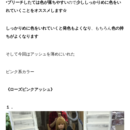
•
ブリーチしたては色が落ちやすい
ので
少ししっかりめに色をい
れていくことをオススメします☆
しっかりめに色をいれていくと発色もよくなり
、もちろん
色の持
ちがよくなります
そして今回はアッシュを薄めにいれた
ピンク系カラー
《ローズピンクアッシュ》
１．