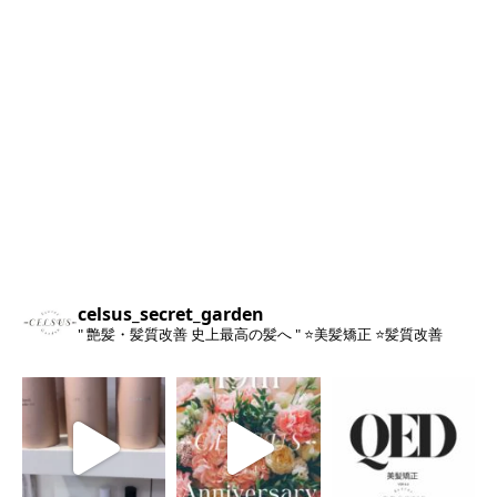
celsus_secret_garden
" 艶髪・髪質改善 史上最高の髪へ "
⭐️美髪矯正
⭐️髪質改善