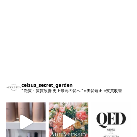
celsus_secret_garden
" 艶髪・髪質改善 史上最高の髪へ "
⭐️美髪矯正
⭐️髪質改善