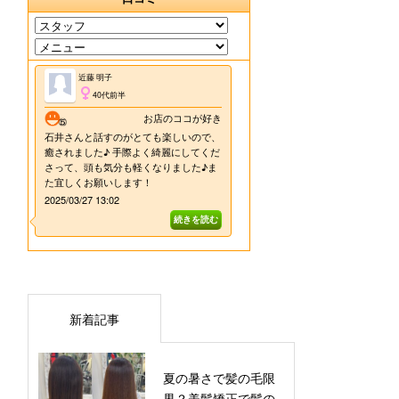
新着記事
夏の暑さで髪の毛限
界？美髪矯正で髪の