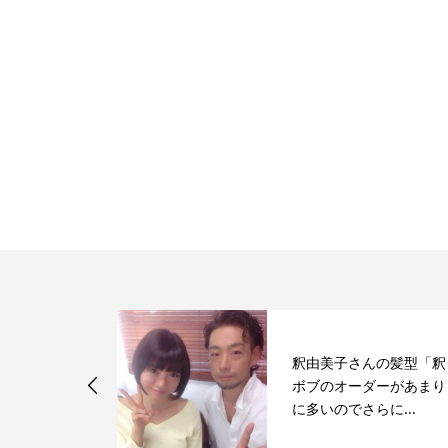
きな髪型グラ
釈由美子さんの髪型「釈
カラー！！そ
ボブのオーダーがあまり
た...
に多いのでさらに...