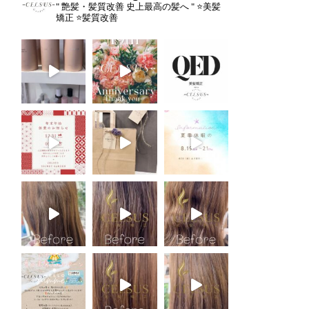
" 艶髪・髪質改善 史上最高の髪へ "
⭐️美髪
矯正
⭐️髪質改善