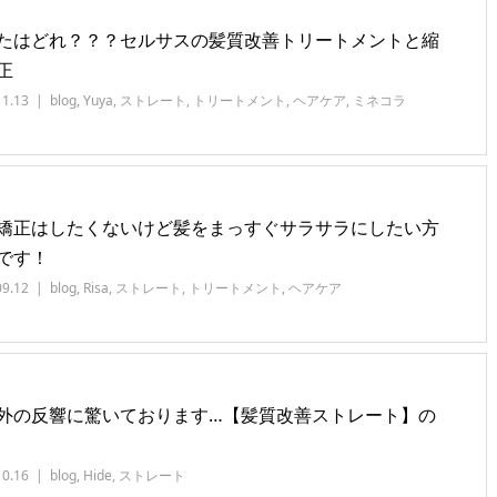
たはどれ？？？セルサスの髪質改善トリートメントと縮
正
11.13
blog
,
Yuya
,
ストレート
,
トリートメント
,
ヘアケア
,
ミネコラ
矯正はしたくないけど髪をまっすぐサラサラにしたい方
です！
09.12
blog
,
Risa
,
ストレート
,
トリートメント
,
ヘアケア
外の反響に驚いております…【髪質改善ストレート】の
10.16
blog
,
Hide
,
ストレート