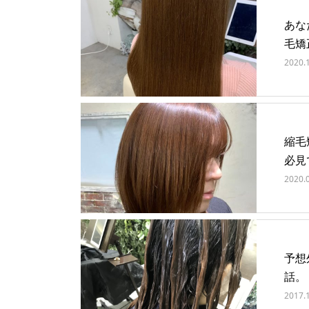
あな
毛矯
2020.
縮毛
必見
2020.
予想
話。
2017.