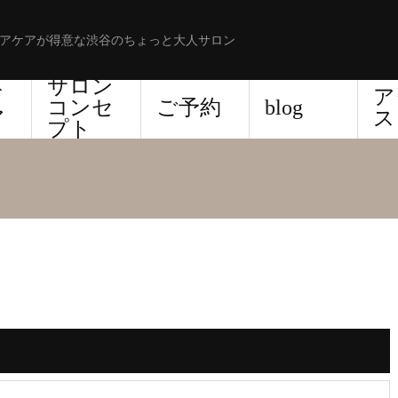
アケアが得意な渋谷のちょっと大人サロン
サロン
ド
ア
コンセ
ご予約
blog
ア
ス
プト