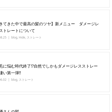
きてきた中で最高の髪のツヤ】新メニュー ダメージレ
ストレートについて
08.25
blog
,
Hide
,
ストレート
毛に悩む時代終了⁉️自然でしかもダメージレスストレー
凄い第一弾‼️
06.02
blog
,
ストレート
優さんの髪。