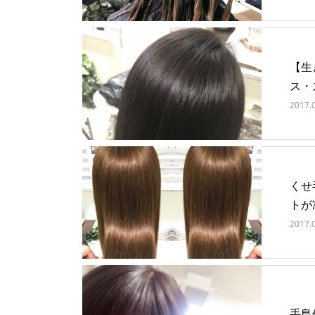
【生
ス・
2017.
くせ
トが
2017.
手島