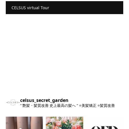
CELSUS virtual Tour
celsus_secret_garden
" 艶髪・髪質改善 史上最高の髪へ "
⭐️美髪矯正
⭐️髪質改善