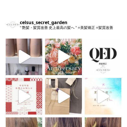
celsus_secret_garden
" 艶髪・髪質改善 史上最高の髪へ "
⭐️美髪矯正
⭐️髪質改善