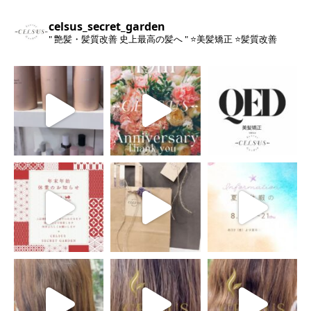
celsus_secret_garden
" 艶髪・髪質改善 史上最高の髪へ "
⭐️美髪矯正
⭐️髪質改善