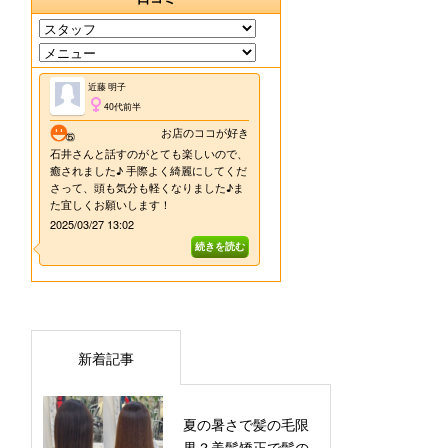
新着記事
夏の暑さで髪の毛限
界？美髪矯正で髪の