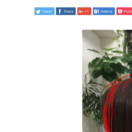
Tweet
Share
+1
Hatena
Pock