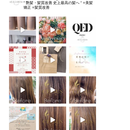
" 艶髪・髪質改善 史上最高の髪へ "
⭐️美髪
矯正
⭐️髪質改善