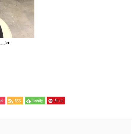
_)m
et
RSS
feedly
Pin it