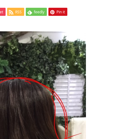
et
RSS
feedly
Pin it