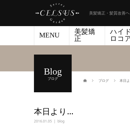
美髪矯正・髪質改善ヘ
美髪矯
ハイ
MENU
正
ロコ
Blog
ブログ
ブログ
本日よ
本日より…
2016.01.05
blog