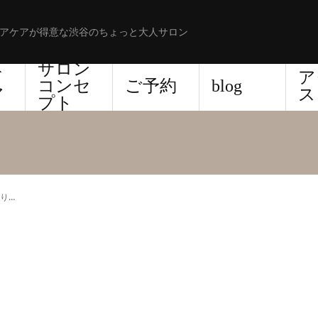
アケアが得意な渋谷のちょっと大人サロン
サロン
ド
ア
コンセ
ご予約
blog
ア
ス
プト
り…