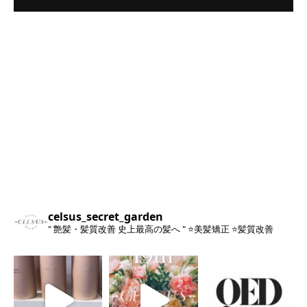
celsus_secret_garden
" 艶髪・髪質改善 史上最高の髪へ "
⭐️美髪矯正
⭐️髪質改善