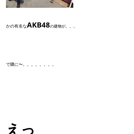
AKB48
かの有名な
の建物が。。。
で隣に〜。。。。。。。。
えっ