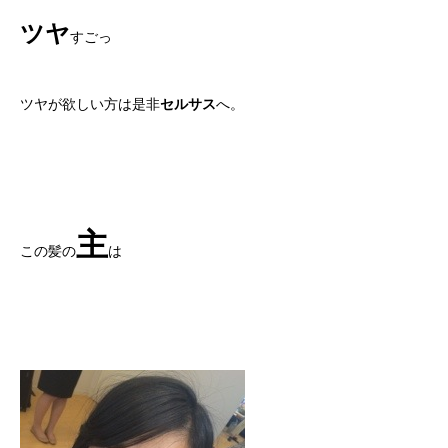
ツヤ
すごっ
ツヤが欲しい方は是非
セルサス
へ。
主
この髪の
は