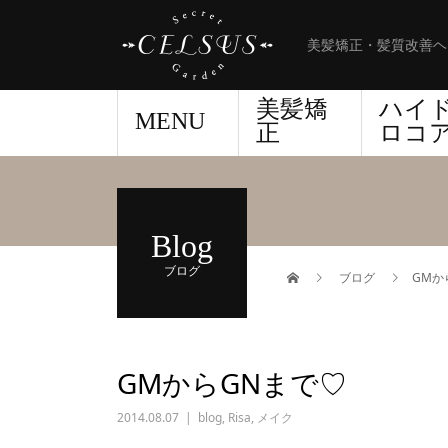
美髪矯正・髪質改善ヘ
美髪矯
ハイ
MENU
正
ロコ
Blog
ブログ
ブログ
GMか
GMからGNまで♡
2014.08.07
blog
,
Risa
,
メイク