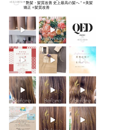
" 艶髪・髪質改善 史上最高の髪へ "
⭐️美髪
矯正
⭐️髪質改善