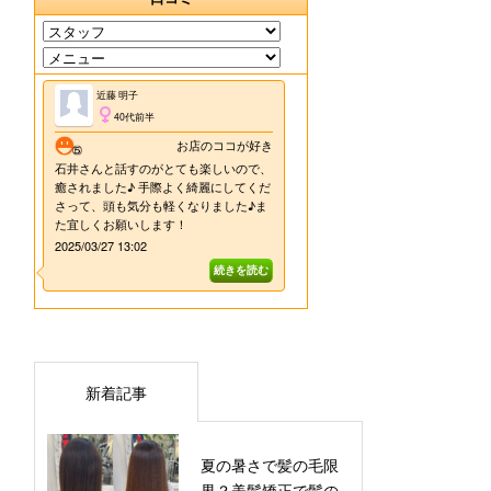
新着記事
夏の暑さで髪の毛限
界？美髪矯正で髪の