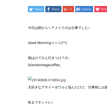
Tweet
Share
+1
Hatena
Pock
今日は朝からヘアメイクのお仕事でした♪
Good Morning☆☆☆(^^)
朝はひでさん行きつけ？の、
Islandvintagecoffee。
大好きなアサイーボウルと悩んだけど、仕事前にお
味までオシャレ♪