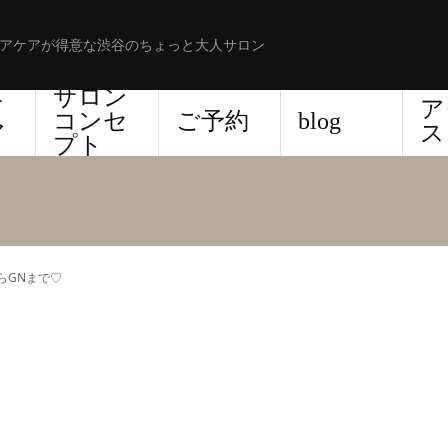
アケアが得意な渋谷のちょっと大人サロン
サロン
ド
ア
コンセ
ご予約
blog
ア
ス
プト
らGNまで♡