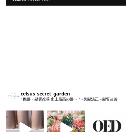
celsus_secret_garden
" 艶髪・髪質改善 史上最高の髪へ "
⭐️美髪矯正
⭐️髪質改善