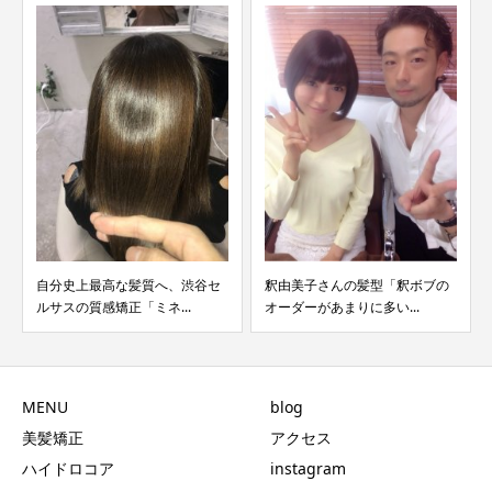
自分史上最高な髪質へ、渋谷セ
釈由美子さんの髪型「釈ボブの
ルサスの質感矯正「ミネ...
オーダーがあまりに多い...
MENU
blog
美髪矯正
アクセス
ハイドロコア
instagram