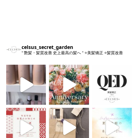
celsus_secret_garden
" 艶髪・髪質改善 史上最高の髪へ "
⭐️美髪矯正
⭐️髪質改善