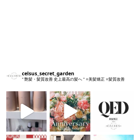
celsus_secret_garden
" 艶髪・髪質改善 史上最高の髪へ "
⭐️美髪矯正
⭐️髪質改善