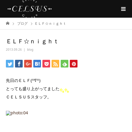
ブログ
ＥＬＦ☆ｎｉｇｈｔ
ＥＬＦ☆ｎｉｇｈｔ
2013.09.26
blog
先日のＥＬＦ(^∇^)
とっても盛り上がってました
ＣＥＬＳＵＳスタッフ。