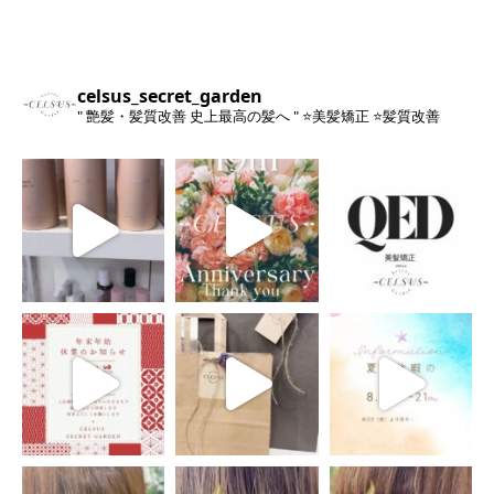
celsus_secret_garden
" 艶髪・髪質改善 史上最高の髪へ "
⭐️美髪矯正
⭐️髪質改善