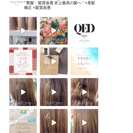
" 艶髪・髪質改善 史上最高の髪へ "
⭐️美髪
矯正
⭐️髪質改善