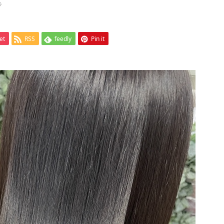
ラ
et
RSS
feedly
Pin it