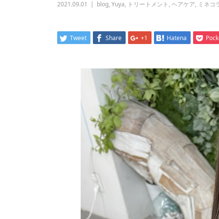
2021.09.01
blog
,
Yuya
,
トリートメント
,
ヘアケア
,
ミネコ
Tweet
Share
+1
Hatena
Pock