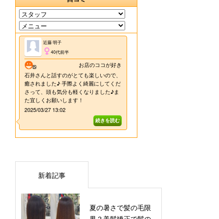
新着記事
夏の暑さで髪の毛限
界？美髪矯正で髪の