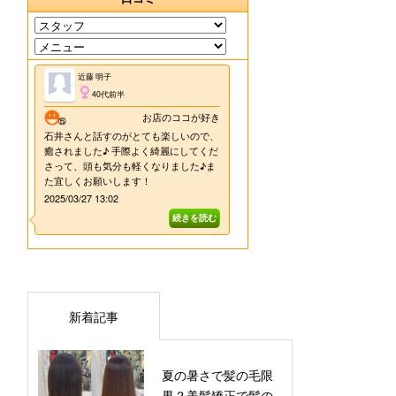
新着記事
夏の暑さで髪の毛限
界？美髪矯正で髪の