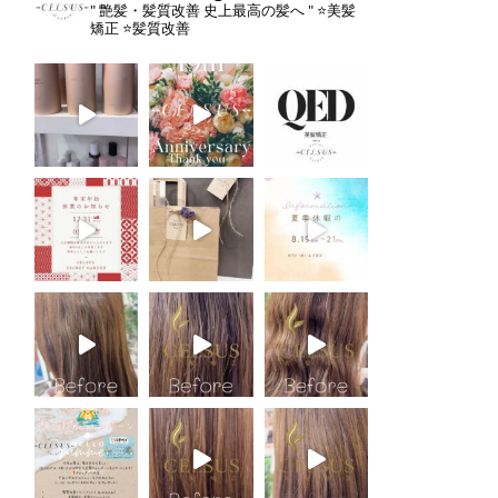
" 艶髪・髪質改善 史上最高の髪へ "
⭐️美髪
矯正
⭐️髪質改善