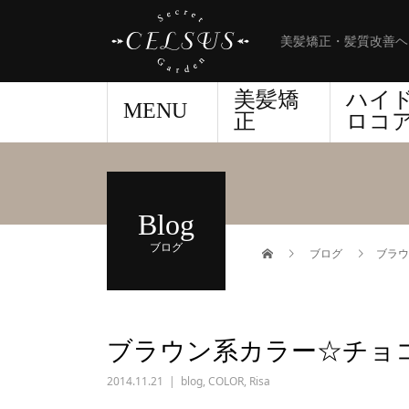
美髪矯正・髪質改善ヘ
美髪矯
ハイ
MENU
正
ロコ
Blog
ブログ
ブログ
ブラウ
ブラウン系カラー☆チョ
2014.11.21
blog
,
COLOR
,
Risa