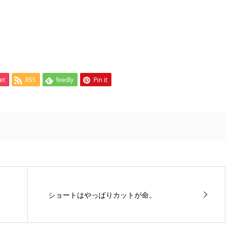
et
RSS
feedly
Pin it
ュ
ショートはやっぱりカットが命。