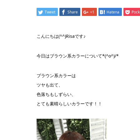
Tweet
Share
+1
Hatena
Pock
こんにちは(^^)Risaです♪
今日はブラウン系カラーについて*(^o^)/*
ブラウン系カラーは
ツヤも出て、
色落ちもしずらい、
とても素晴らしいカラーです！！