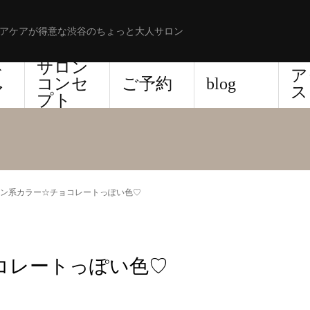
アケアが得意な渋谷のちょっと大人サロン
サロン
ド
ア
コンセ
ご予約
blog
ア
ス
プト
ン系カラー☆チョコレートっぽい色♡
コレートっぽい色♡