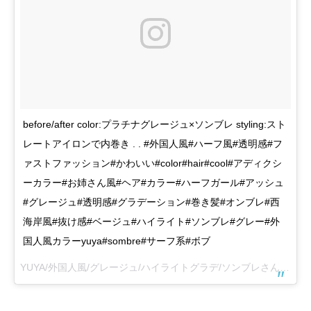
before/after color:プラチナグレージュ×ソンブレ styling:スト
レートアイロンで内巻き . . #外国人風#ハーフ風#透明感#フ
ァストファッション#かわいい#color#hair#cool#アディクシ
ーカラー#お姉さん風#ヘア#カラー#ハーフガール#アッシュ
#グレージュ#透明感#グラデーション#巻き髪#オンブレ#西
海岸風#抜け感#ベージュ#ハイライト#ソンブレ#グレー#外
国人風カラーyuya#sombre#サーフ系#ボブ
YUYA/外国人風/グレージュ/ハイライトグラデ/ソンブレさん(@celsus_yuya)がシェアした投稿 –