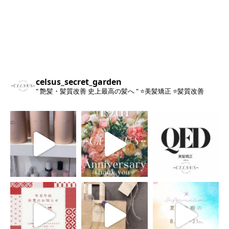
celsus_secret_garden
" 艶髪・髪質改善 史上最高の髪へ "
⭐️美髪矯正
⭐️髪質改善