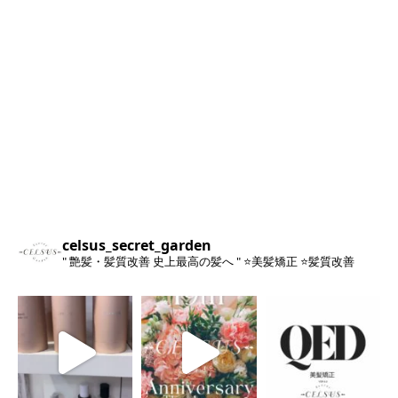
celsus_secret_garden
" 艶髪・髪質改善 史上最高の髪へ "
⭐️美髪矯正
⭐️髪質改善