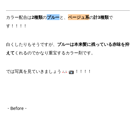
カラー配合は
2種類
の
ブルー
と、
ベージュ系
の
計3種類
で
す！！！！
白くしたりもそうですが、
ブルーは本来髪に残っている赤味を抑
えて
くれるのでかなり重宝するカラー剤です。
では写真を見ていきましょう
！！！！
・Before・