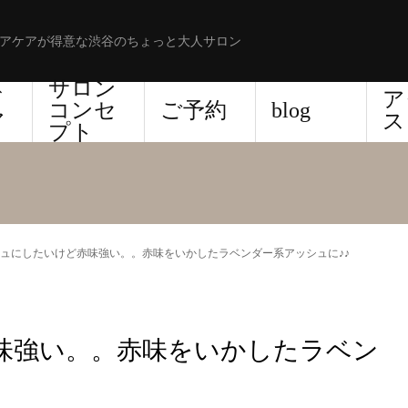
アケアが得意な渋谷のちょっと大人サロン
サロン
ド
ア
コンセ
ご予約
blog
ア
ス
プト
ュにしたいけど赤味強い。。赤味をいかしたラベンダー系アッシュに♪♪
味強い。。赤味をいかしたラベン