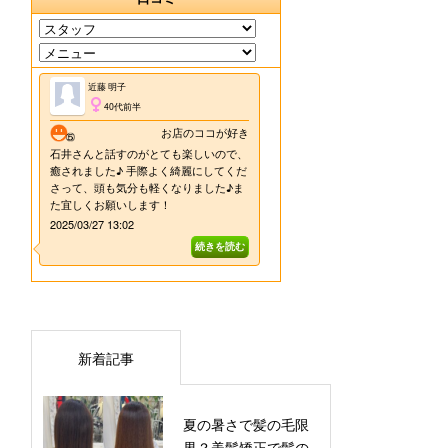
新着記事
夏の暑さで髪の毛限
界？美髪矯正で髪の