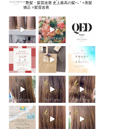
" 艶髪・髪質改善 史上最高の髪へ "
⭐️美髪
矯正
⭐️髪質改善