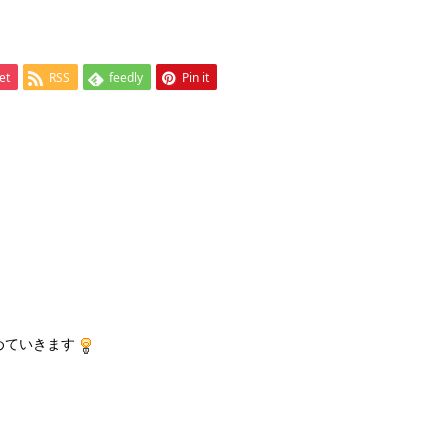
et
RSS
feedly
Pin it
めていきます