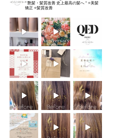
" 艶髪・髪質改善 史上最高の髪へ "
⭐️美髪
矯正
⭐️髪質改善