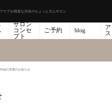
アケアが得意な渋谷のちょっと大人サロン
サロン
ド
ア
コンセ
ご予約
blog
ア
ス
プト
年始の営業のお知らせ
せ