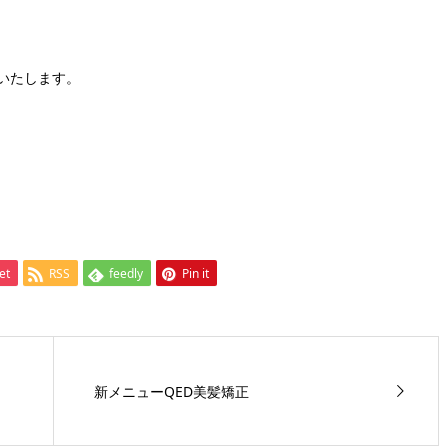
願いいたします。
et
RSS
feedly
Pin it
新メニューQED美髪矯正