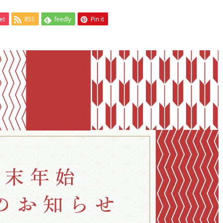
et
RSS
feedly
Pin it