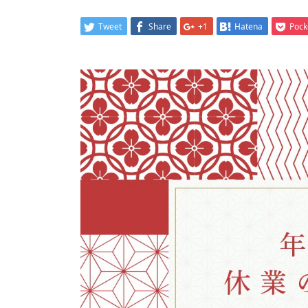
Tweet
Share
+1
Hatena
Pock