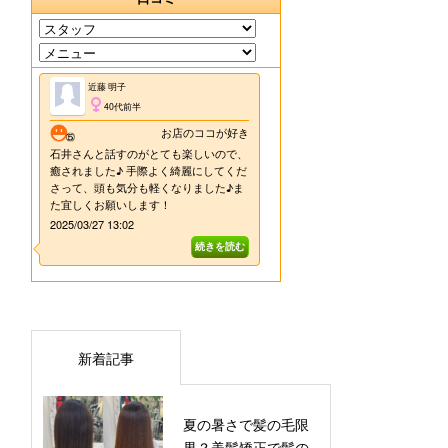
新着記事
夏の暑さで髪の毛限
界？美髪矯正で髪の