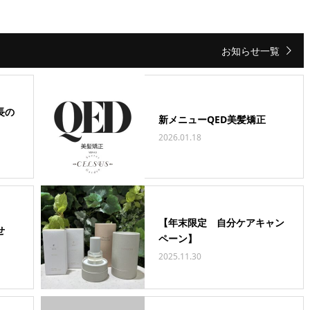
お知らせ一覧
長の
新メニューQED美髪矯正
2026.01.18
【年末限定 自分ケアキャン
せ
ペーン】
2025.11.30