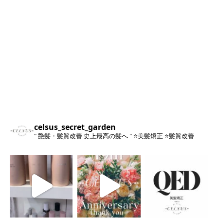
celsus_secret_garden
" 艶髪・髪質改善 史上最高の髪へ "
⭐️美髪矯正
⭐️髪質改善